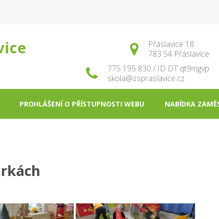
vice
Přáslavice 18
783 54 Přáslavice
775 195 830 / ID DT qt9mgvp
skola@zspraslavice.cz
PROHLÁŠENÍ O PŘÍSTUPNOSTI WEBU
NABÍDKA ZAMĚ
ůrkách