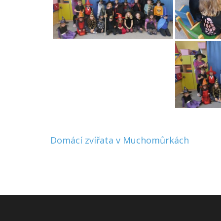
Navigace
Domácí zvířata v Muchomůrkách
pro
příspěvek