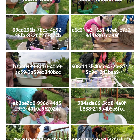
99cd296b-78c3-4d92-
c6c21fe3-f651-47e8-b752-
96fa-83207277a77b
9dd6807da96f
b3ae0939-8c10-40b9-
608e113f-40dc-432a-8711-
ac59-3a59eb340bcc
5b9c1243bea9
ab3be2d8-996c-44d5-
984ada66-5cd8-4a0f-
b993-4010a9620247
b838-219b4b5e6fcc
49e80388-dd09-4fc4-
493a79bc-4591-47f7-bdf6-