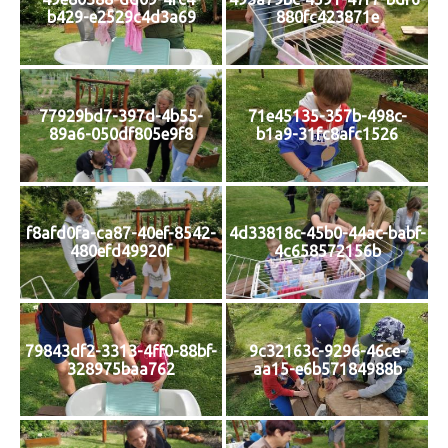
b429-e2529c4d3a69
880fc423871e
77929bd7-397d-4b55-
71e45135-357b-498c-
89a6-050df805e9f8
b1a9-31fc8afc1526
f8afd0fa-ca87-40ef-8542-
4d33818c-45b0-44ac-babf-
480efd49920f
4c658572156b
79843df2-3313-4ff0-88bf-
9c32163c-9296-46ce-
328975baa762
aa15-e6b57184988b