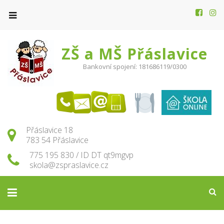
ZŠ a MŠ Přáslavice
Bankovní spojení: 181686119/0300
Přáslavice 18
783 54 Přáslavice
775 195 830 / ID DT qt9mgvp
skola@zspraslavice.cz