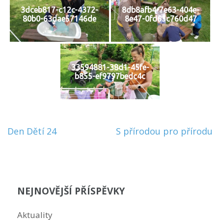
3dceb817-c12c-4372-
8db8afb4-7e63-404e-
80b0-63dae57146de
8e47-0fd65c760d47
33594881-38d1-45fe-
b855-ef9797bedc4c
Navigace
Den Dětí 24
S přírodou pro přírodu
pro
příspěvek
NEJNOVĚJŠÍ PŘÍSPĚVKY
Aktuality