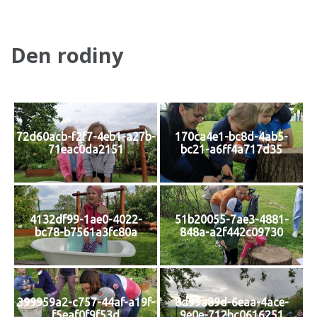
Den rodiny
72d60acb-f2f7-4eb1-a27b-
170ca4e1-bc8d-4ab5-
71eac0da2151
bc21-a6ff4a717d35
4132df99-1ae0-4022-
51b20055-7ae3-4881-
bc78-b7561a3fc80a
848a-a2f442c09730
399959a2-c757-44af-a19f-
8d99a89d-6eaa-4ace-
f5eaf0f9f53d
9e0e-712bc0616251