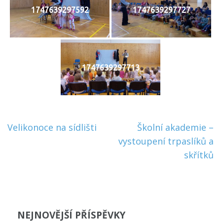
1747639297592
1747639297727
1747639297713
Navigace
Velikonoce na sídlišti
Školní akademie –
pro
vystoupení trpaslíků a
příspěvek
skřítků
NEJNOVĚJŠÍ PŘÍSPĚVKY