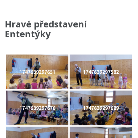
Hravé představení
Ententýky
1747639297651
1747639297582
1747639297676
1747639297689