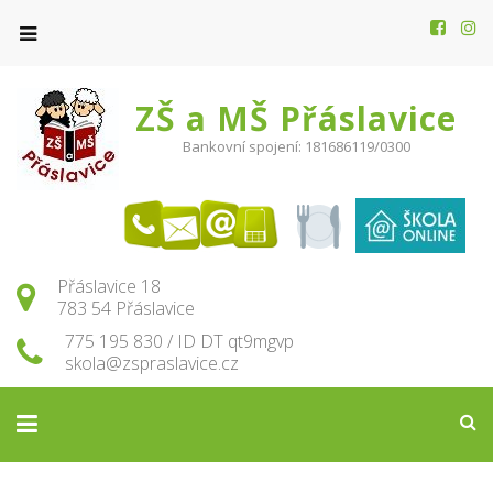
ZŠ a MŠ Přáslavice
Bankovní spojení: 181686119/0300
Přáslavice 18
783 54 Přáslavice
775 195 830 / ID DT qt9mgvp
skola@zspraslavice.cz