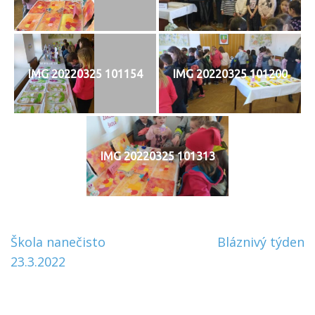
IMG 20220325 101154
IMG 20220325 101200
IMG 20220325 101313
Navigace
Škola nanečisto
Bláznivý týden
pro
23.3.2022
příspěvek