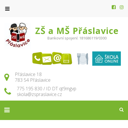
ZŠ a MŠ Přáslavice
Bankovní spojení: 181686119/0300
Přáslavice 18
783 54 Přáslavice
775 195 830 / ID DT qt9mgvp
skola@zspraslavice.cz