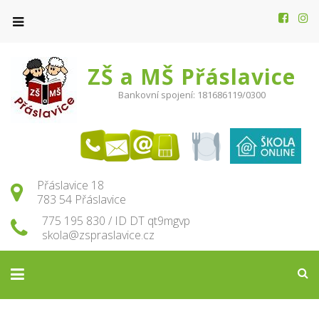
ZŠ a MŠ Přáslavice
Bankovní spojení: 181686119/0300
Přáslavice 18
783 54 Přáslavice
775 195 830 / ID DT qt9mgvp
skola@zspraslavice.cz