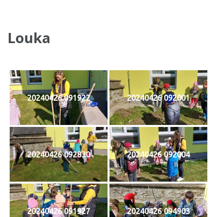
Louka
20240426 091922
20240426 092001
20240426 092830
20240426 092004
20240426 091927
20240426 094903