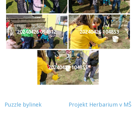
20240426 094912
20240426 104853
20240426 104855
Navigace
Puzzle bylinek
Projekt Herbarium v MŠ
pro
příspěvek