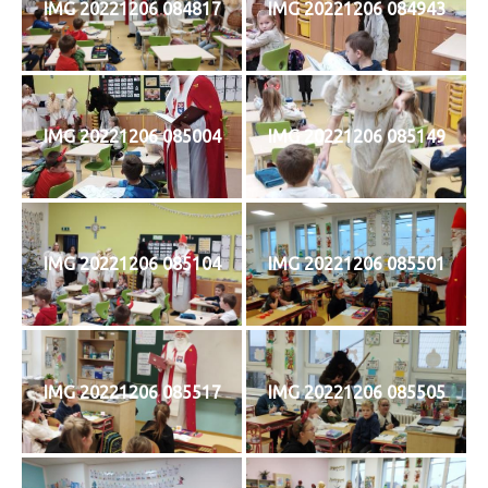
IMG 20221206 084817
IMG 20221206 084943
IMG 20221206 085004
IMG 20221206 085149
IMG 20221206 085104
IMG 20221206 085501
IMG 20221206 085517
IMG 20221206 085505