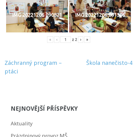
IMG 20221206 090821
IMG 20221206 091306
«
‹
z
2
›
»
Navigace
Záchranný program –
Škola nanečisto-4
pro
ptáci
příspěvek
NEJNOVĚJŠÍ PŘÍSPĚVKY
Aktuality
Prázdninový provoz MŠ