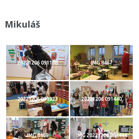
Mikuláš
20221206 091108
IMG 8467
20221206 091323
20221206 091440
IMG 8469
IMG 20221206 084444