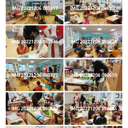
IMG 20221206 085617
IMG 20221206 085800
IMG 20221206 085846
IMG 20221206 085528
IMG 20221206 085722
IMG 20221206 090610
IMG 20221206 090522
IMG 20221206 090645