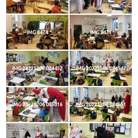
IMG 8474
IMG 8471
IMG 20221206 084452
IMG 20221206 084542
IMG 20221206 085016
IMG 20221206 084651