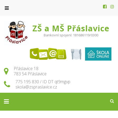
ZŠ a MŠ Přáslavice
Bankovní spojení: 181686119/0300
Přáslavice 18
783 54 Přáslavice
775 195 830 / ID DT qt9mgvp
skola@zspraslavice.cz