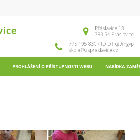
vice
Přáslavice 18
783 54 Přáslavice
775 195 830 / ID DT qt9mgvp
skola@zspraslavice.cz
PROHLÁŠENÍ O PŘÍSTUPNOSTI WEBU
NABÍDKA ZAMĚ