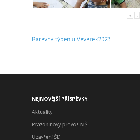
«
‹
Navigace
Barevný týden u Veverek2023
pro
příspěvek
NEJNOVĚJŠÍ PŘÍSPĚVKY
Aktuality
Prázdninový provoz MŠ
Uzavření ŠD