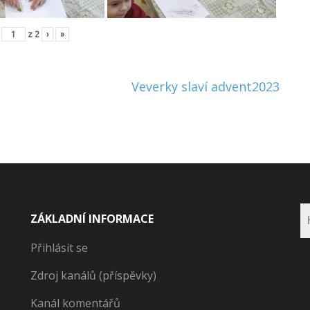
z
2
›
»
Veverky slaví advent2023
ZÁKLADNÍ INFORMACE
Přihlásit se
Zdroj kanálů (příspěvky)
Kanál komentářů