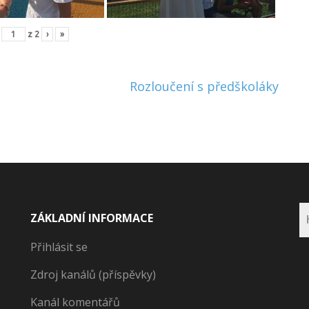
z
2
›
»
Rozloučení s předškoláky
ZÁKLADNÍ INFORMACE
Přihlásit se
Zdroj kanálů (příspěvky)
Kanál komentářů