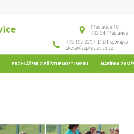
vice
Přáslavice 18
783 54 Přáslavice
775 195 830 / ID DT qt9mgvp
skola@zspraslavice.cz
PROHLÁŠENÍ O PŘÍSTUPNOSTI WEBU
NABÍDKA ZAMĚ