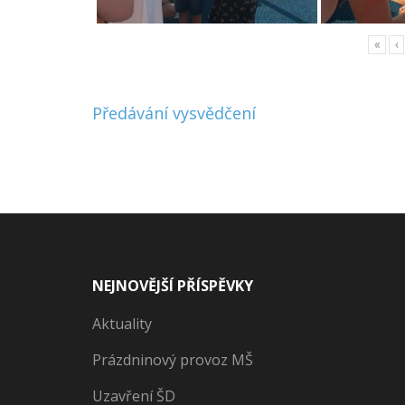
«
‹
Navigace
Předávání vysvědčení
pro
příspěvek
NEJNOVĚJŠÍ PŘÍSPĚVKY
Aktuality
Prázdninový provoz MŠ
Uzavření ŠD