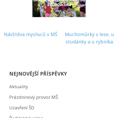
2d05d0cb8a
Navigace
Návštěva myslivců v MŠ
Muchomůrky v lese, u
pro
studánky a u rybníka.
příspěvek
NEJNOVĚJŠÍ PŘÍSPĚVKY
Aktuality
Prázdninový provoz MŠ
Uzavření ŠD