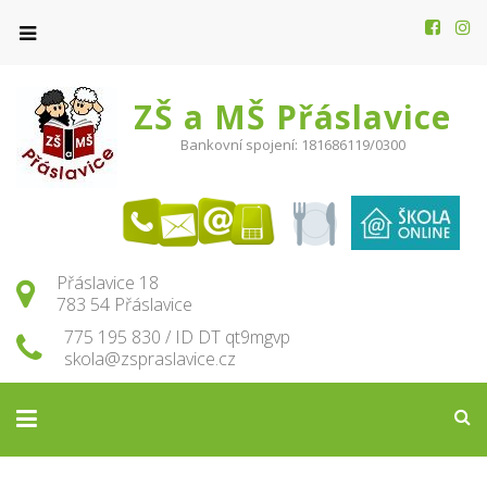
ZŠ a MŠ Přáslavice
Bankovní spojení: 181686119/0300
Přáslavice 18
783 54 Přáslavice
775 195 830 / ID DT qt9mgvp
skola@zspraslavice.cz