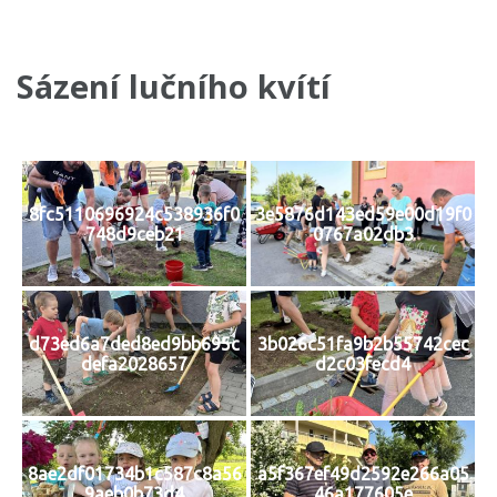
Sázení lučního kvítí
8fc5110696924c538936f0
3e5876d143ed59e00d19f0
748d9ceb21
0767a02db3
d73ed6a7ded8ed9bb695c
3b026c51fa9b2b55742cec
defa2028657
d2c03fecd4
8ae2df01734b1c587c8a56
a5f367ef49d2592e266a05
9aeb0b73d4
46a177605e