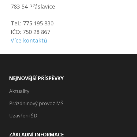
783 54 Přáslavice
Tel.: 775 195 830
IČO: 750 28 867
Více kontaktů
NEJNOVĚJŠÍ PŘÍSPĚVKY
Aktuality
Prázdninový provoz MŠ
Uzavření ŠD
ZÁKLADNÍ INFORMACE