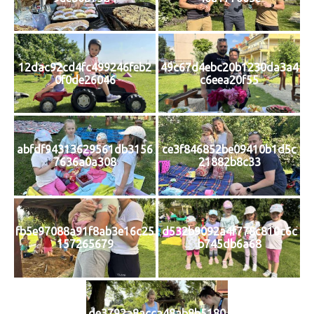
12dac92cd4fc499246feb2
49c67d4ebc20b1230da3a4
0f0de26046
c6eea20f55
abfdf94313629561db3156
ce3f846852be09410b1d5c
7636a0a308
21882b8c33
fb5e97088a91f8ab3e16c25
d532b9092a4f778c810c6c
157265679
b745db6a68
de3792a8acca48ab8b5180