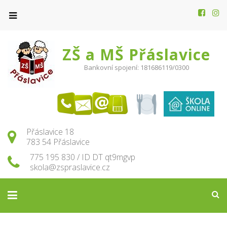
ZŠ a MŠ Přáslavice
Bankovní spojení: 181686119/0300
Přáslavice 18
783 54 Přáslavice
775 195 830 / ID DT qt9mgvp
skola@zspraslavice.cz