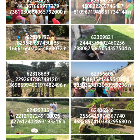
62242678
62356225
441367669977379
450822265746467
7381030684065792000 n
8109671945961734144 n
62351197
62309821
829549697430085
2444379892460256
1666166020554883072 n
2880825365054357504 n
62318689
62356609
2292647887481201
461835214655478
3698699460197482496 n
3850309873010999296 n
62425735
62406846
2212107249100025
2556429974367740
427612402893193216 n
4682857410388295680 n