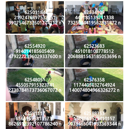
62503184
62534109
2192476897532951
449185139211338
3907546737501274112 n
7325044419562831872 n
62554920
62523683
914014185605409
451018108778512
4792222396029337600 n
2068881563185053696 n
62548051
62576358
455057915323741
1174405032764924
2738784173736067072 n
140074804966326272 n
62581117
62588353
656615968135735
1307561529410157
8626912392107786240 n
9039465041933369344 n