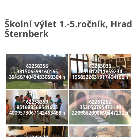
Školní výlet 1.-5.ročník, Hrad
Šternberk
62258356
62263033
381506599160165
2051012711859234
3915874043433058304 n
1958522631917404160 n
62258359
62261262
851688568541605
352050795473140
4009573067142463488 n
2209862000660447232 n