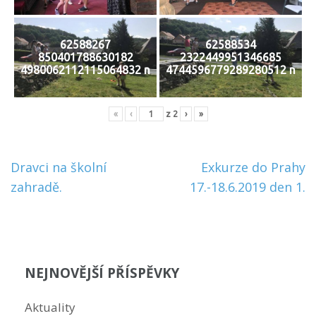
62588267
62588534
850401788630182
2322449951346685
4980062112115064832 n
4744596779289280512 n
«
‹
z
2
›
»
Navigace
Dravci na školní
Exkurze do Prahy
pro
zahradě.
17.-18.6.2019 den 1.
příspěvek
NEJNOVĚJŠÍ PŘÍSPĚVKY
Aktuality