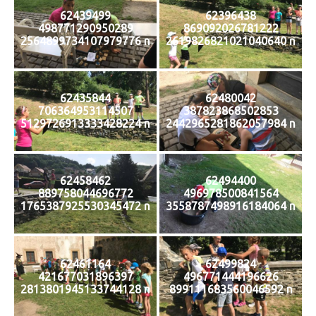
62439499
62396438
498771290950289
869092026781222
2564899734107979776 n
2619826821021040640 n
62435844
62480042
706364953114507
387823868502853
5129726913333428224 n
2442965281862057984 n
62458462
62494400
889758044696772
496978500841564
1765387925530345472 n
3558787498916184064 n
62461164
62499824
421677031896397
496771444196626
2813801945133744128 n
899111683560046592 n