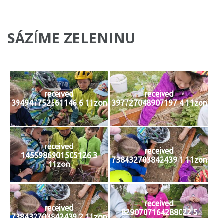
SÁZÍME ZELENINU
received
received
394947752561146 6 11zon
397727048907197 4 11zon
received
received
1455986901505126 3
738432703842439 1 11zon
11zon
received
received
8290707164288022 5
738432703842439 2 11zon