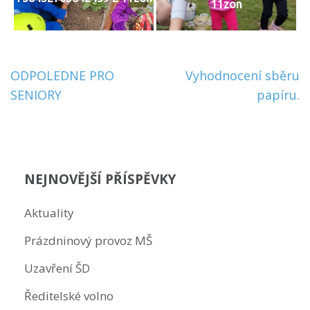
11zon
Navigace
ODPOLEDNE PRO
Vyhodnocení sběru
pro
SENIORY
papíru.
příspěvek
NEJNOVĚJŠÍ PŘÍSPĚVKY
Aktuality
Prázdninový provoz MŠ
Uzavření ŠD
Ředitelské volno