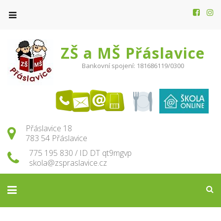
ZŠ a MŠ Přáslavice
Bankovní spojení: 181686119/0300
Přáslavice 18
783 54 Přáslavice
775 195 830 / ID DT qt9mgvp
skola@zspraslavice.cz