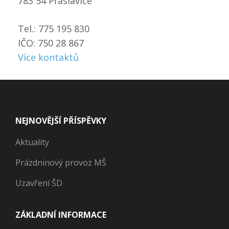
783 54 Přáslavice
Tel.: 775 195 830
IČO: 750 28 867
Více kontaktů
NEJNOVĚJŠÍ PŘÍSPĚVKY
Aktuality
Prázdninový provoz MŠ
Uzavření ŠD
ZÁKLADNÍ INFORMACE