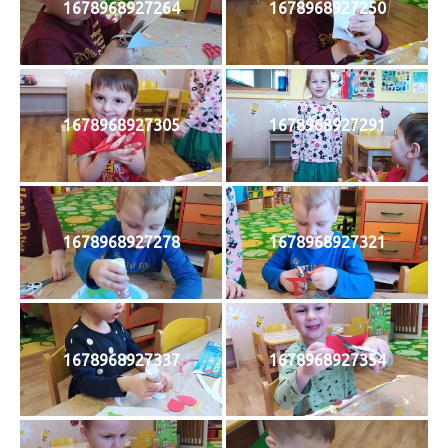
1678968927264
1678968927250
1678968927305
1678968927291
1678968927278
1678968927321
1678968927337
1678968927354