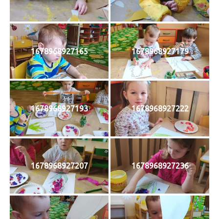
1678968927165
1678968927179
1678968927193
1678968927222
1678968927207
1678968927236