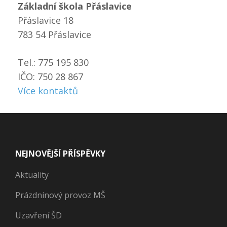
Základní škola Přáslavice
Přáslavice 18
783 54 Přáslavice
Tel.: 775 195 830
IČO: 750 28 867
Více kontaktů
NEJNOVĚJŠÍ PŘÍSPĚVKY
Aktuality
Prázdninový provoz MŠ
Uzavření ŠD