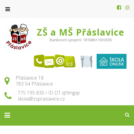
ZŠ a MŠ Přáslavice
Bankovní spojení: 181686119/0300
Přáslavice 18
783 54 Přáslavice
775 195 830 / ID DT qt9mgvp
skola@zspraslavice.cz