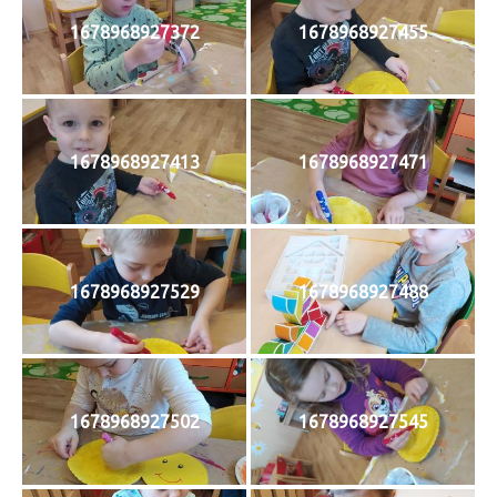
1678968927372
1678968927455
1678968927413
1678968927471
1678968927529
1678968927488
1678968927502
1678968927545