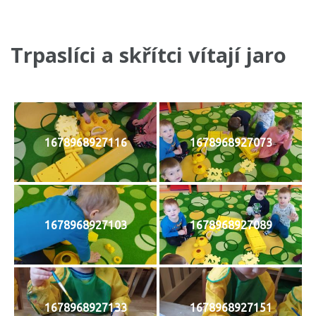
Trpaslíci a skřítci vítají jaro
1678968927116
1678968927073
1678968927103
1678968927089
1678968927133
1678968927151