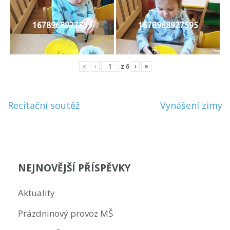
1678968927559
1678968927595
«
‹
z
6
›
»
Navigace
Recitační soutěž
Vynášení zimy
pro
příspěvek
NEJNOVĚJŠÍ PŘÍSPĚVKY
Aktuality
Prázdninový provoz MŠ