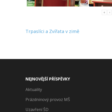
«
‹
Navigace
Trpaslíci a Zvířata v zimě
pro
příspěvek
NEJNOVĚJŠÍ PŘÍSPĚVKY
Aktuality
Prázdninový provoz MŠ
Uzavření ŠD