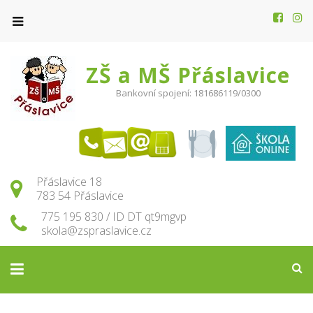
ZŠ a MŠ Přáslavice
Bankovní spojení: 181686119/0300
Přáslavice 18
783 54 Přáslavice
775 195 830 / ID DT qt9mgvp
skola@zspraslavice.cz