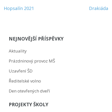
Navigace
Hopsalín 2021
Drakiáda
pro
příspěvek
NEJNOVĚJŠÍ PŘÍSPĚVKY
Aktuality
Prázdninový provoz MŠ
Uzavření ŠD
Ředitelské volno
Den otevřených dveří
PROJEKTY ŠKOLY