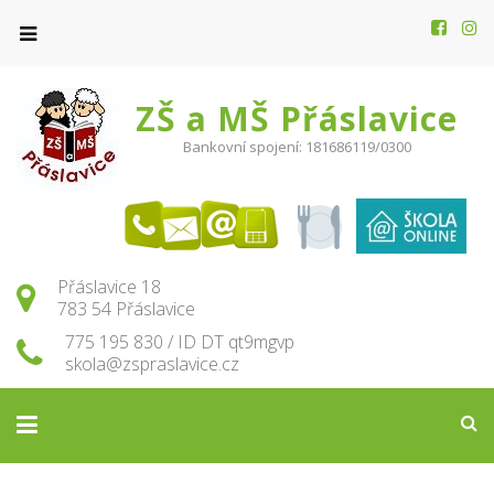
ZŠ a MŠ Přáslavice
Bankovní spojení: 181686119/0300
Přáslavice 18
783 54 Přáslavice
775 195 830 / ID DT qt9mgvp
skola@zspraslavice.cz