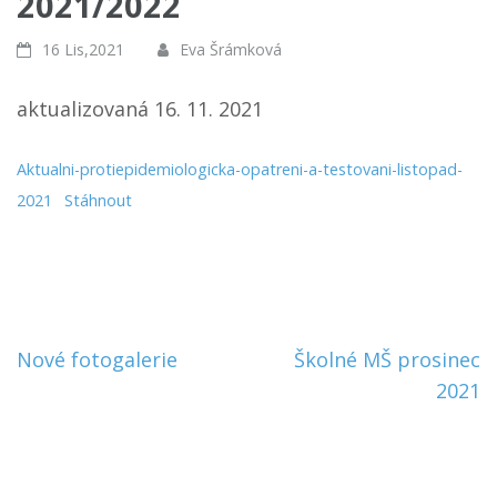
2021/2022
16 Lis,2021
Eva Šrámková
aktualizovaná 16. 11. 2021
Aktualni-protiepidemiologicka-opatreni-a-testovani-listopad-
2021
Stáhnout
Navigace
Nové fotogalerie
Školné MŠ prosinec
pro
2021
příspěvek