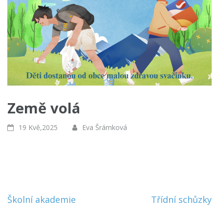
Země volá
19 Kvě,2025
Eva Šrámková
Navigace
Školní akademie
Třídní schůzky
pro