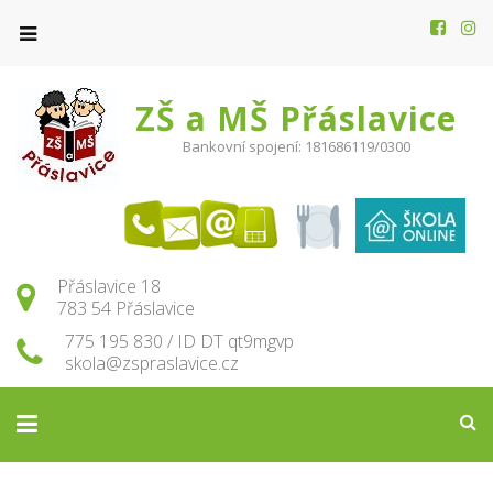
ZŠ a MŠ Přáslavice
Bankovní spojení: 181686119/0300
Přáslavice 18
783 54 Přáslavice
775 195 830 / ID DT qt9mgvp
skola@zspraslavice.cz