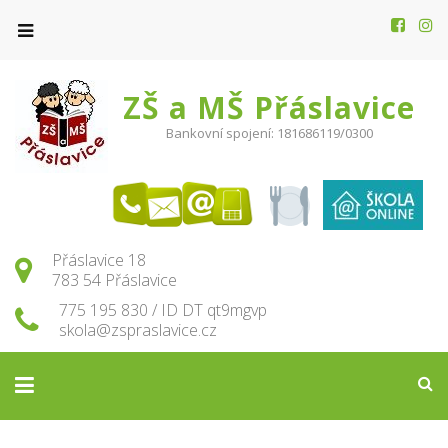
ZŠ a MŠ Přáslavice
Bankovní spojení: 181686119/0300
Přáslavice 18
783 54 Přáslavice
775 195 830 / ID DT qt9mgvp
skola@zspraslavice.cz