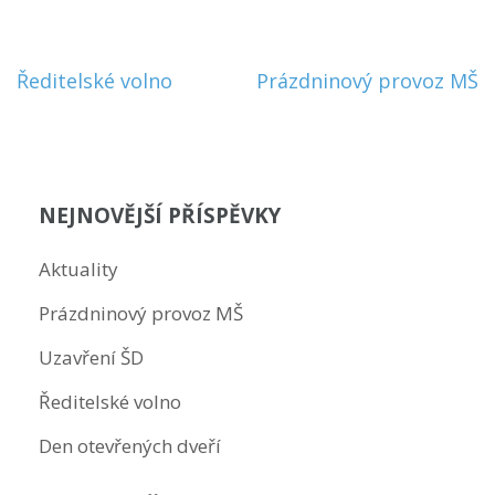
Navigace
Ředitelské volno
Prázdninový provoz MŠ
pro
příspěvek
NEJNOVĚJŠÍ PŘÍSPĚVKY
Aktuality
Prázdninový provoz MŠ
Uzavření ŠD
Ředitelské volno
Den otevřených dveří