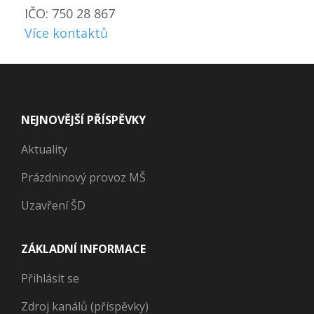
IČO: 750 28 867
Více kontaktů
NEJNOVĚJŠÍ PŘÍSPĚVKY
Aktuality
Prázdninový provoz MŠ
Uzavření ŠD
ZÁKLADNÍ INFORMACE
Přihlásit se
Zdroj kanálů (příspěvky)