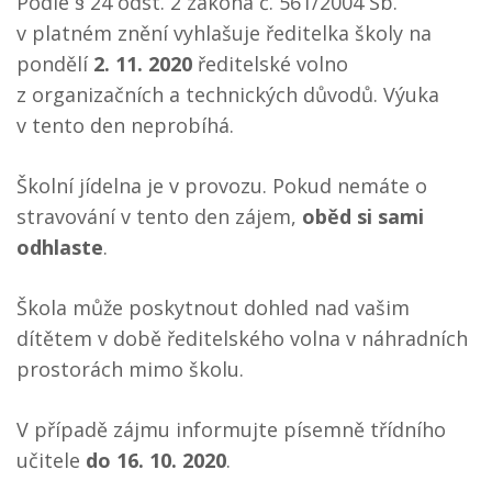
Podle § 24 odst. 2 zákona č. 561/2004 Sb.
v platném znění vyhlašuje ředitelka školy na
pondělí
2. 11. 2020
ředitelské volno
z organizačních a technických důvodů. Výuka
v tento den neprobíhá.
Školní jídelna je v provozu. Pokud nemáte o
stravování v tento den zájem,
oběd si sami
odhlaste
.
Škola může poskytnout dohled nad vašim
dítětem v době ředitelského volna v náhradních
prostorách mimo školu.
V případě zájmu informujte písemně třídního
učitele
do 16. 10. 2020
.