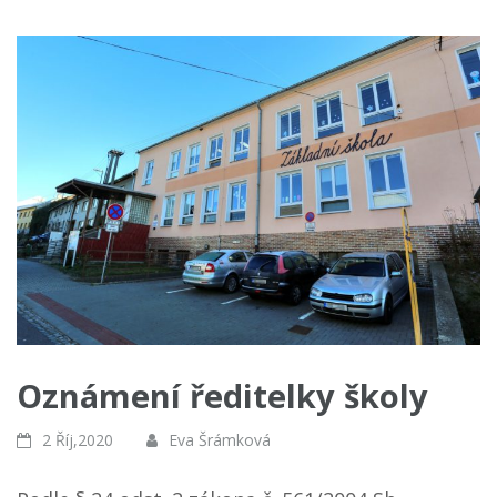
Oznámení ředitelky školy
2 Říj,2020
Eva Šrámková