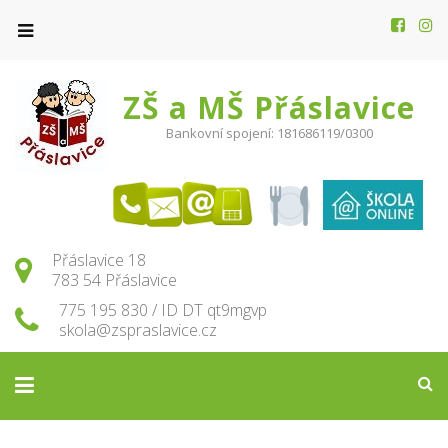
ZŠ a MŠ Přáslavice
Bankovní spojení: 181686119/0300
Přáslavice 18
783 54 Přáslavice
775 195 830 / ID DT qt9mgvp
skola@zspraslavice.cz