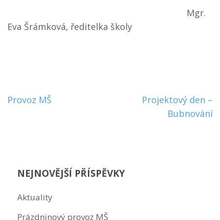
Mgr.
Eva Šrámková, ředitelka školy
Navigace
Provoz MŠ
Projektový den –
pro
Bubnování
příspěvek
NEJNOVĚJŠÍ PŘÍSPĚVKY
Aktuality
Prázdninový provoz MŠ