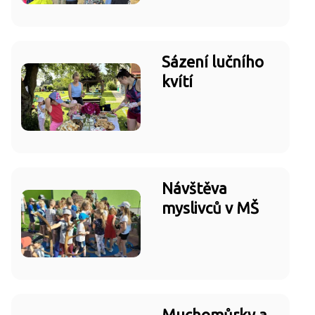
Sázení lučního
kvítí
Návštěva
myslivců v MŠ
Muchomůrky a