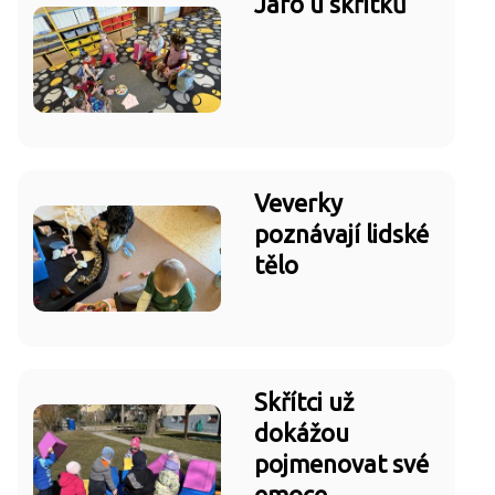
Jaro u skřítků
Veverky
poznávají lidské
tělo
Skřítci už
dokážou
pojmenovat své
emoce