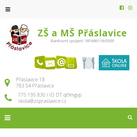
ZŠ a MŠ Přáslavice
Bankovní spojení: 181686119/0300
Přáslavice 18
783 54 Přáslavice
775 195 830 / ID DT qt9mgvp
skola@zspraslavice.cz