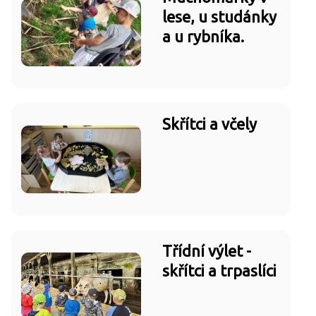
lese, u studánky
a u rybníka.
Skřítci a včely
Třídní výlet -
skřítci a trpaslíci