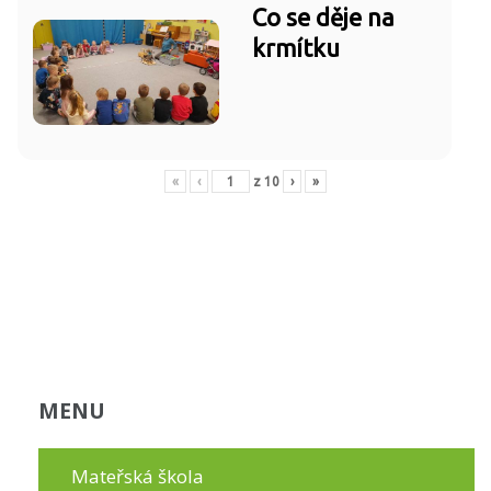
Co se děje na
krmítku
«
‹
z
10
›
»
MENU
Mateřská škola