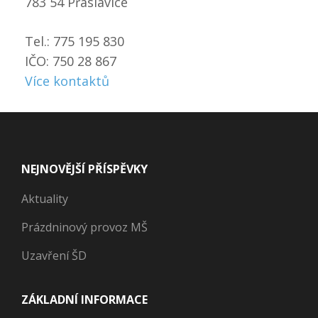
783 54 Přáslavice
Tel.: 775 195 830
IČO: 750 28 867
Více kontaktů
NEJNOVĚJŠÍ PŘÍSPĚVKY
Aktuality
Prázdninový provoz MŠ
Uzavření ŠD
ZÁKLADNÍ INFORMACE